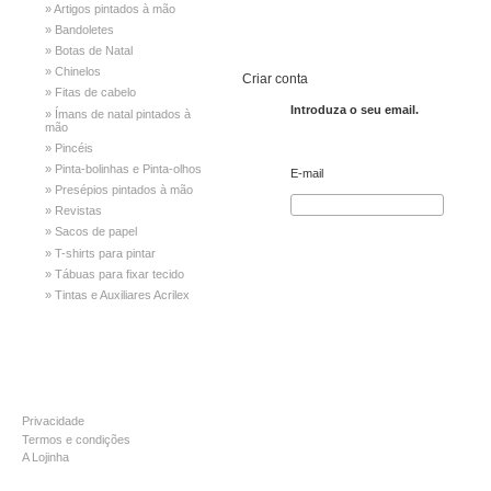
» Artigos pintados à mão
» Bandoletes
» Botas de Natal
» Chinelos
Criar conta
» Fitas de cabelo
Introduza o seu email.
» Ímans de natal pintados à
mão
» Pincéis
» Pinta-bolinhas e Pinta-olhos
E-mail
» Presépios pintados à mão
» Revistas
» Sacos de papel
» T-shirts para pintar
» Tábuas para fixar tecido
» Tintas e Auxiliares Acrilex
INFORMAÇÃO
Privacidade
Termos e condições
A Lojinha