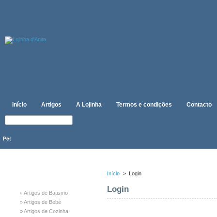
Início
Artigos
A Lojinha
Termos e condições
Contacto
CATEGORIAS
Início
>
Login
Login
» Artigos de Batismo
» Artigos de Bebé
» Artigos de Cozinha
Sumário
Login