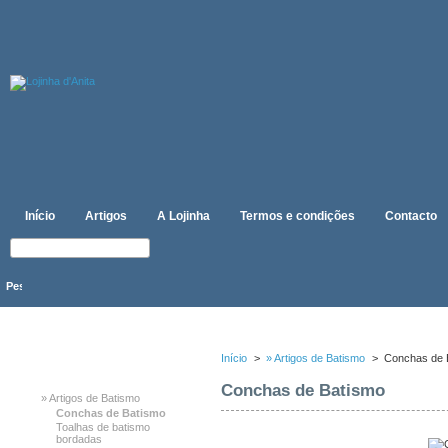
Início
Artigos
A Lojinha
Termos e condições
Contacto
CATEGORIAS
Início
>
» Artigos de Batismo
>
Conchas de 
Conchas de Batismo
» Artigos de Batismo
Conchas de Batismo
Toalhas de batismo
bordadas