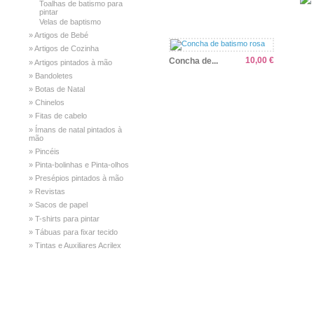
Toalhas de batismo para
pintar
Velas de baptismo
» Artigos de Bebé
» Artigos de Cozinha
10,00 €
Concha de...
» Artigos pintados à mão
» Bandoletes
» Botas de Natal
» Chinelos
» Fitas de cabelo
» Ímans de natal pintados à
mão
» Pincéis
» Pinta-bolinhas e Pinta-olhos
» Presépios pintados à mão
» Revistas
» Sacos de papel
» T-shirts para pintar
Ver
Comprar
» Tábuas para fixar tecido
» Tintas e Auxiliares Acrilex
INFORMAÇÃO