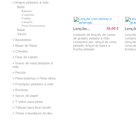
» Artigos pintados à mão
Bebé
Babetes
Conjuntos
Fraldas
Lençóis
Porta Documentos
36,00 €
Lençóis...
Lençói
Natal
Vários
conjunto de lençóis de cama
Lençói
de grades pintado à mão
compos
» Bandoletes
composto por: lençol de cima
(lençói
pintado, lençol de baixo e
cima pi
» Botas de Natal
fronha pintada
fronha 
» Chinelos
» Fitas de cabelo
» Ímans de natal pintados à
mão
» Pincéis
» Pinta-bolinhas e Pinta-olhos
» Presépios pintados à mão
» Revistas
» Sacos de papel
Ver
Comprar
Ver
» T-shirts para pintar
» Tábuas para fixar tecido
» Tintas e Auxiliares Acrilex