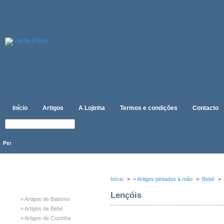
Início
Artigos
A Lojinha
Termos e condições
Contacto
CATEGORIAS
Início
>
» Artigos pintados à mão
>
Bebé
>
Lençóis
» Artigos de Batismo
» Artigos de Bebé
» Artigos de Cozinha