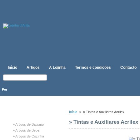
Início
Artigos
A Lojinha
Termos e condições
Contacto
CATEGORIAS
Início
>
» Tintas e Auxiliares Acrilex
» Tintas e Auxiliares Acrilex
» Artigos de Batismo
» Artigos de Bebé
» Artigos de Cozinha