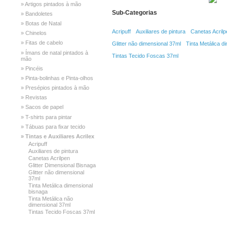
» Artigos pintados à mão
Sub-Categorias
» Bandoletes
» Botas de Natal
Acripuff
Auxiliares de pintura
Canetas Acrilp
» Chinelos
» Fitas de cabelo
Glitter não dimensional 37ml
Tinta Metálica d
» Ímans de natal pintados à
Tintas Tecido Foscas 37ml
mão
» Pincéis
» Pinta-bolinhas e Pinta-olhos
» Presépios pintados à mão
» Revistas
» Sacos de papel
» T-shirts para pintar
» Tábuas para fixar tecido
» Tintas e Auxiliares Acrilex
Acripuff
Auxiliares de pintura
Canetas Acrilpen
Glitter Dimensional Bisnaga
Glitter não dimensional
37ml
Tinta Metálica dimensional
bisnaga
Tinta Metálica não
dimensional 37ml
Tintas Tecido Foscas 37ml