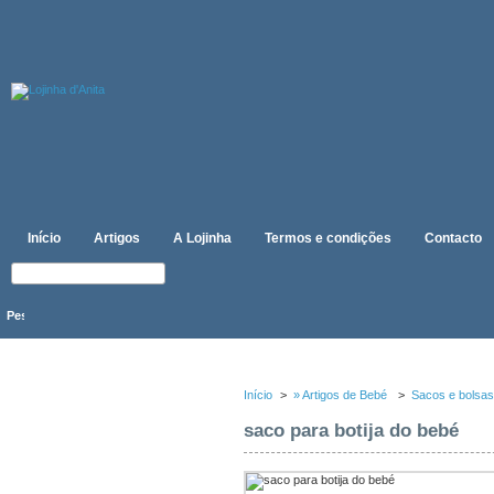
Início
Artigos
A Lojinha
Termos e condições
Contacto
CATEGORIAS
Início
>
» Artigos de Bebé
>
Sacos e bolsa
saco para botija do bebé