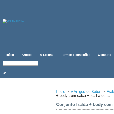
Início
Artigos
A Lojinha
Termos e condições
Contacto
CATEGORIAS
Início
>
» Artigos de Bebé
>
Fral
+ body com calça + toalha de banh
Conjunto fralda + body com 