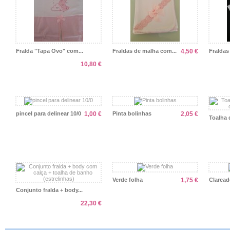
Fralda "Tapa Ovo" com...
Fraldas de malha com...
4,50 €
Fraldas
10,80 €
pincel para delinear 10/0
1,00 €
Pinta bolinhas
2,05 €
Toalha 
Verde folha
1,75 €
Claread
Conjunto fralda + body...
22,30 €