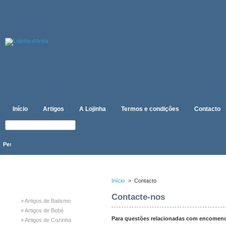
Início
Artigos
A Lojinha
Termos e condições
Contacto
CATEGORIAS
Início
>
Contacto
Contacte-nos
» Artigos de Batismo
» Artigos de Bebé
Para questões relacionadas com encomend
» Artigos de Cozinha