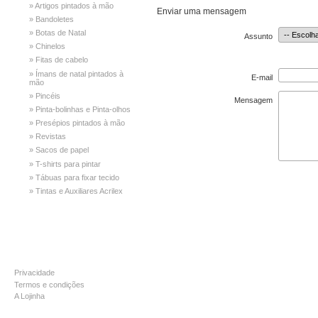
» Artigos pintados à mão
Enviar uma mensagem
» Bandoletes
» Botas de Natal
Assunto
» Chinelos
» Fitas de cabelo
» Ímans de natal pintados à
E-mail
mão
» Pincéis
Mensagem
» Pinta-bolinhas e Pinta-olhos
» Presépios pintados à mão
» Revistas
» Sacos de papel
» T-shirts para pintar
» Tábuas para fixar tecido
» Tintas e Auxiliares Acrilex
INFORMAÇÃO
Privacidade
Termos e condições
A Lojinha